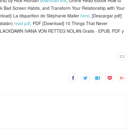
ans) by Rick Riordan
download link
, Online Read Ebook How to
k Bad Screen Habits, and Transform Your Relationship with Your
nload} La disparition de Stéphanie Mailer
here
, [Descargar pdf]
atalán)
read pdf
, PDF [Download] 10 Things That Never
BLACKDAWN IVANA VON RETTEG NOLAN Gratis - EPUB, PDF y