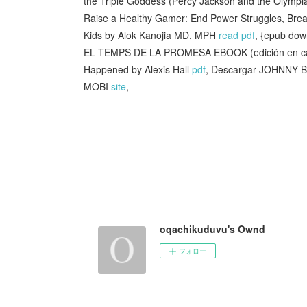
the Triple Goddess (Percy Jackson and the Olympi
Raise a Healthy Gamer: End Power Struggles, Brea
Kids by Alok Kanojia MD, MPH
read pdf
, {epub dow
EL TEMPS DE LA PROMESA EBOOK (edición en c
Happened by Alexis Hall
pdf
, Descargar JOHNNY 
MOBI
site
,
oqachikuduvu's Ownd
フォロー