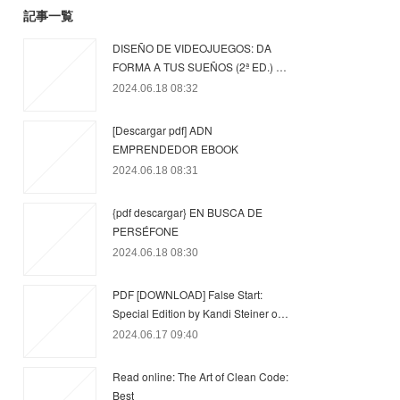
記事一覧
DISEÑO DE VIDEOJUEGOS: DA
FORMA A TUS SUEÑOS (2ª ED.) …
2024.06.18 08:32
[Descargar pdf] ADN
EMPRENDEDOR EBOOK
2024.06.18 08:31
{pdf descargar} EN BUSCA DE
PERSÉFONE
2024.06.18 08:30
PDF [DOWNLOAD] False Start:
Special Edition by Kandi Steiner o…
2024.06.17 09:40
Read online: The Art of Clean Code:
Best