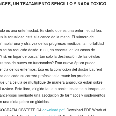
f CANCER, UN TRATAMIENTO SENCILLO Y NADA TOXICO
 sólo es una enfermedad. Es cierto que es una enfermedad fea,
en la actualidad está al alcance de la mano. El número de
 hablar una y otra vez de los progresos médicos, la mortalidad
 se ha reducido desde 1960, en especial en los casos de
si, en lugar de buscar tan sólo la destrucción de las células
iéramos de nuevo en funcionales? Esta nueva óptica puede
vencia de los enfermos. Ésa es la convicción del doctor Laurent
ha dedicado su carrera profesional a reunir las pruebas
ue una célula se multiplique de manera anárquica están sobre
azúcar. Este libro, dirigido tanto a pacientes como a terapeutas,
 cancerosas mediante una asociación de fármacos y suplementos
on una dieta pobre en glúcidos.
 ECOGRAFIA OBSTETRICA
download pdf
, Download PDF Wrath of